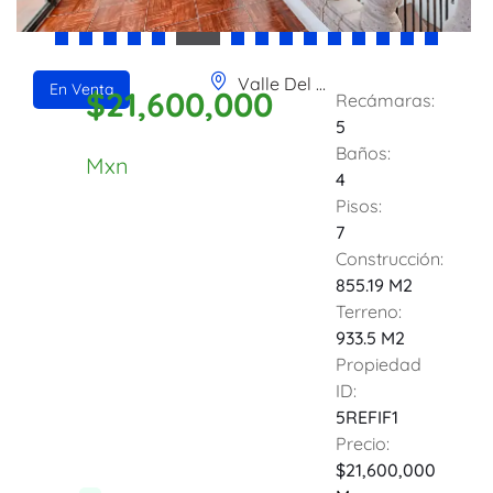
Valle Del Maiz, San Miguel de Allende, Guanajuato, 37775, Mexico
En Venta
$21,600,000
Recámaras:
5
Baños:
Mxn
4
Pisos:
7
Construcción:
855.19 M2
Terreno:
933.5 M2
Propiedad
ID:
5REFIF1
Precio:
$21,600,000