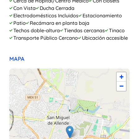
Cerca de Hopital/Centro Médico
Con closets
Con Vista
Ducha Cerrada
Electrodomésticos Incluidos
Estacionamiento
Patio
Recámara en planta baja
Techos doble-altura
Tiendas cercanas
Tinaco
Transporte Público Cercano
Ubicación accesible
MAPA
+
−