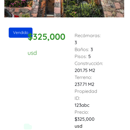
Vendido
$325,000
Recámaras:
3
Baños:
3
usd
Pisos:
5
Construcción:
201.75 M2
Terreno:
237.71 M2
Propiedad
ID:
123abc
Precio:
$325,000
usd