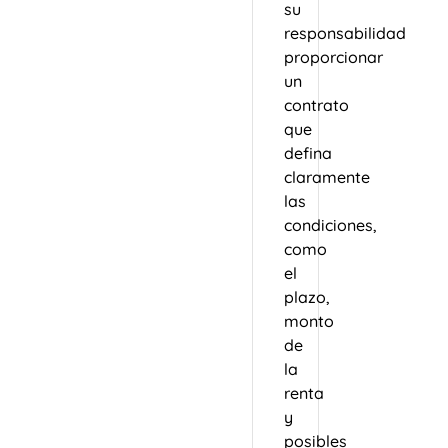
su
responsabilidad
proporcionar
un
contrato
que
defina
claramente
las
condiciones,
como
el
plazo,
monto
de
la
renta
y
posibles