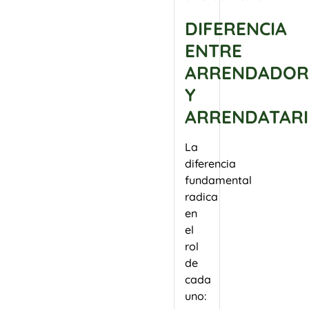
p
o
a
a
n
d
DIFERENCIA
r
i
ENTRE
a
a
p
t
l
ARRENDADOR
u
r
,
e
Y
a
[
d
ARRENDATAR
b
…
e
a
]
s
j
e
La
a
r
diferencia
r
[
fundamental
e
…
radica
n
]
en
[
el
…
rol
]
de
cada
uno: