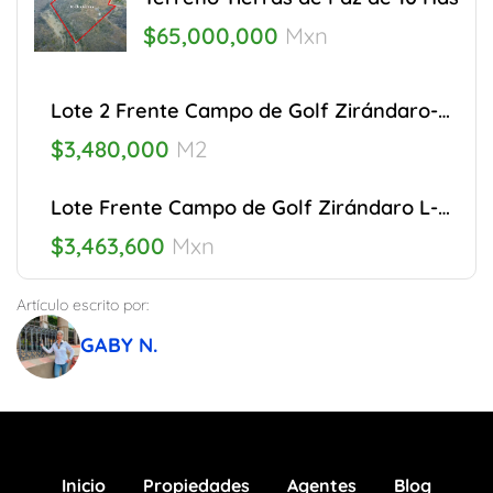
$65,000,000
Mxn
Lote 2 Frente Campo de Golf Zirándaro-L41
$3,480,000
M2
Lote Frente Campo de Golf Zirándaro L-42
$3,463,600
Mxn
Artículo escrito por:
GABY N.
Inicio
Propiedades
Agentes
Blog