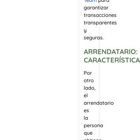
garantizar
transacciones
transparentes
y
seguras.
ARRENDATARIO:
CARACTERÍSTICA
Por
otro
lado,
el
arrendatario
es
la
persona
que