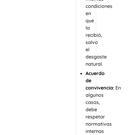
condiciones
en
que
la
recibió,
salvo
el
desgaste
natural.
Acuerdo
de
convivencia:
En
algunos
casos,
debe
respetar
normativas
internas