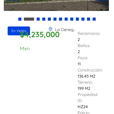
La Cieneguita, San Miguel de Allende, Guanajuato, 37893, Mexico
En Venta
$4,235,000
Recámaras:
2
Baños:
Mxn
2
Pisos:
11
Construcción:
136.45 M2
Terreno:
199 M2
Propiedad
ID:
HZ24
Precio: