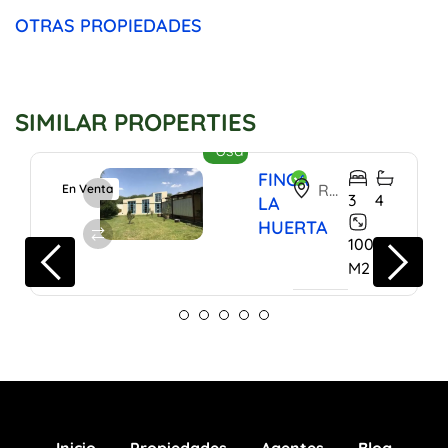
OTRAS PROPIEDADES
SIMILAR PROPERTIES
$668,000
Usd
FINCA
Rancho San Rafael, San Miguel, Gto.
En Venta
3
4
LA
HUERTA
1000
M2