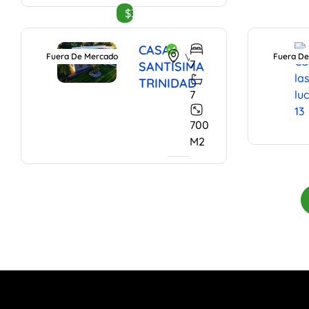
$31,000,000
CASA
Viñedos Santísima Trinidad, Dolores Hidalgo, Guanajuato, 37814, Mexico
Fuera De Mercado
Fuera De
7
SANTÍSIMA
TRINIDAD
7
700
M2