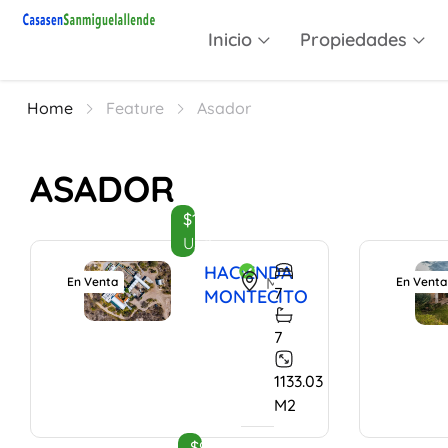
Inicio
Propiedades
Home
Feature
Asador
ASADOR
$1,995,000
Usd
HACIENDA
Montecillo De Milpa, San Miguel de Allende, Guanajuato, 37890, Mexico
En Venta
En Venta
7
MONTECITO
7
1133.03
M2
$9,700,000