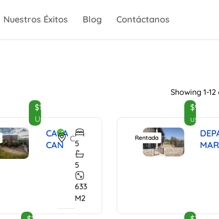
Nuestros Éxitos
Blog
Contáctanos
Showing 1-12 o
$1,390,000
$900
Usd
usd
CASA
DEP
Camino Real, San Miguel de Allende, Guanajuato, 37720, Mexico
Rentada
5
CAN
MAR
5
633
M2
$11,500,000
$2,150,