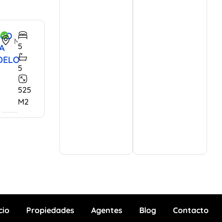
0,000
ICO
Mítico Residencial, San Miguel de Allende, Guanajuato, 37892, Mexico
5
A
DELO
5
525
M2
cio
Propiedades
Agentes
Blog
Contacto