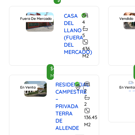
CASA
Fuera De Mercado
Vendido
4
DEL
LLANO
5
(FUERA
DEL
436
MERCADO)
M2
$4,235,000
Mxn
RESIDENCIAL
La Cieneguita, San Miguel de Allende, Guanajuato, 37893, Mexico
En Venta
En Venta
2
CAMPESTRE
–
2
PRIVADA
TERRA
136.45
DE
M2
ALLENDE