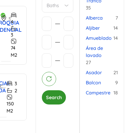
Tráfico
Baths
35
Alberca
7
Sagrado Corazón 2, La Parroquia
4
ROQUIA
Aljiber
14
IDENCIAL
3
Amueblado
14
74
Área de
M2
lavado
27
Asador
21
Balcon
9
CIAL
3
Carretera Dolores Hidalgo-San Miguel de Allende, San Miguel de Allende, Guanajuato, 37892, Mexico
DA
2
Campestre
18
Search
150
M2