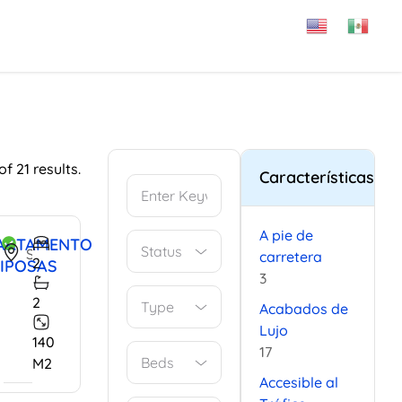
f 21 results.
Características
A pie de
ARTAMENTO
San Miguel de Allende, Guanajuato, Mexico
carretera
2
IPOSAS
3
2
Type
Acabados de
Lujo
140
17
Beds
M2
Accesible al
000