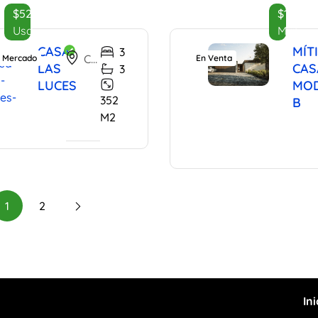
$525,000
$15,70
Usd
Mxn
CASA
MÍT
3
Club de Golf Ventanas de San Miguel, Calle Bugambilia, Vista Antigua, San Miguel de Allende, Guanajuato, 37717, Mexico
 Mercado
En Venta
LAS
CAS
3
LUCES
MO
352
B
M2
1
2
Ini